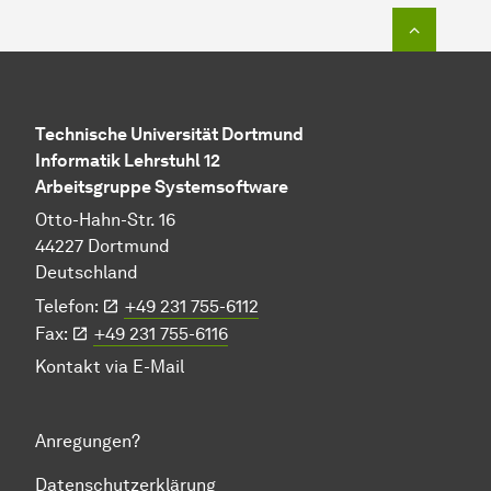
Zum Seit
Technische Uni­ver­si­tät Dort­mund
In­for­ma­tik Lehrstuhl 12
Arbeitsgruppe Systemsoftware
Otto-Hahn-Str. 16
44227 Dort­mund
Deutschland
Telefon:
+49 231 755-6112
Fax:
+49 231 755-6116
Kontakt via
E-Mail
Anregungen?
Datenschutzerklärung