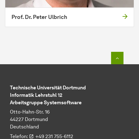
Prof. Dr. Peter Ulbrich
Zum Seit
Technische Uni­ver­si­tät Dort­mund
In­for­ma­tik Lehrstuhl 12
Arbeitsgruppe Systemsoftware
Otto-Hahn-Str. 16
44227 Dort­mund
Deutschland
Telefon:
+49 231 755-6112